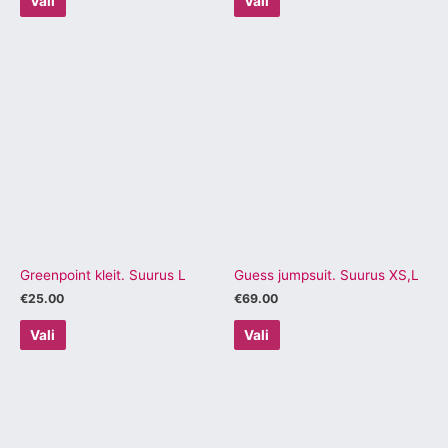
Vali
Vali
Sellel
Sellel
tootel
tootel
on
on
mitu
mitu
varianti.
varianti.
Valikuid
Valikuid
saab
saab
teha
teha
tootelehel.
tootelehel.
Greenpoint kleit. Suurus L
Guess jumpsuit. Suurus XS,L
€
25.00
€
69.00
Vali
Vali
Sellel
Sellel
tootel
tootel