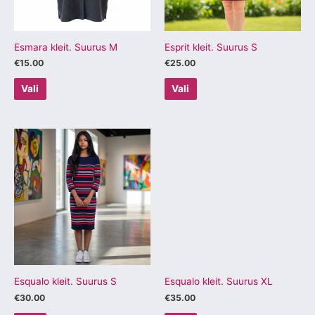
saab
saab
teha
teha
tootelehel.
tootelehel.
Esmara kleit. Suurus M
Esprit kleit. Suurus S
€
15.00
€
25.00
Vali
Vali
Sellel
Sellel
tootel
tootel
on
on
mitu
mitu
varianti.
varianti.
Valikuid
Valikuid
saab
saab
teha
teha
tootelehel.
tootelehel.
Esqualo kleit. Suurus S
Esqualo kleit. Suurus XL
€
30.00
€
35.00