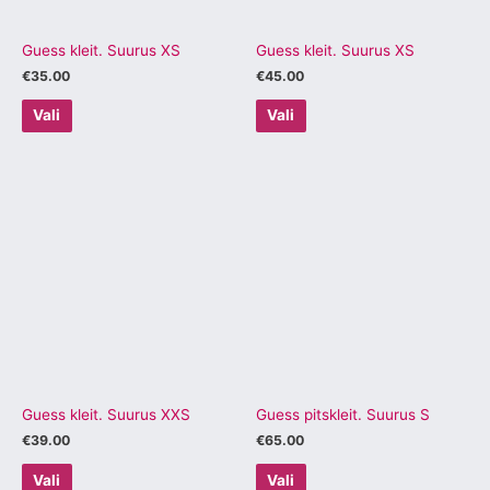
teha
teha
tootelehel.
tootelehel.
Guess kleit. Suurus XS
Guess kleit. Suurus XS
€
35.00
€
45.00
Vali
Vali
Sellel
Sellel
tootel
tootel
on
on
mitu
mitu
varianti.
varianti.
Valikuid
Valikuid
saab
saab
teha
teha
tootelehel.
tootelehel.
Guess kleit. Suurus XXS
Guess pitskleit. Suurus S
€
39.00
€
65.00
Vali
Vali