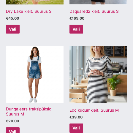
teha
teha
tootelehel.
tootelehel.
Dry Lake kleit. Suurus S
Dsquared2 kleit. Suurus S
€
45.00
€
165.00
Vali
Vali
Sellel
Sellel
tootel
tootel
on
on
mitu
mitu
varianti.
varianti.
Valikuid
Valikuid
saab
saab
teha
teha
tootelehel.
tootelehel.
Dungaleers traksipüksid.
Edc kudumkleit. Suurus M
Suurus M
€
39.00
€
20.00
Vali
Vali