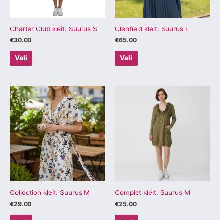
saab
saab
teha
teha
tootelehel.
tootelehel.
Charter Club kleit. Suurus S
Clenfield kleit. Suurus L
€
30.00
€
65.00
Vali
Vali
Sellel
Sellel
tootel
tootel
on
on
mitu
mitu
varianti.
varianti.
Valikuid
Valikuid
saab
saab
teha
teha
tootelehel.
tootelehel.
Collection kleit. Suurus M
Complet kleit. Suurus M
€
29.00
€
25.00