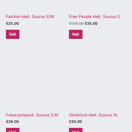
saab
saab
teha
teha
tootelehel.
tootelehel.
Fashion kleit. Suurus S/M
Free People kleit. Suurus S
€
25.00
€
128.00
€
35.00
Vali
Vali
Sellel
Sellel
tootel
tootel
on
on
mitu
mitu
varianti.
varianti.
Valikuid
Valikuid
saab
saab
teha
teha
tootelehel.
tootelehel.
Freya jumpsuit. Suurus S,M
Ginatricot kleit. Suurus XL
€
39.00
€
30.00