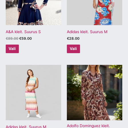
varianti.
varianti.
Valikuid
Valikuid
saab
saab
teha
teha
tootelehel.
tootelehel.
A&A kleit. Suurus S
Adidas kleit. Suurus M
€
89.00
€
59.00
€
28.00
Vali
Vali
Sellel
Sellel
tootel
tootel
on
on
mitu
mitu
varianti.
varianti.
Valikuid
Valikuid
saab
saab
teha
teha
tootelehel.
tootelehel.
Adolfo Dominguez kleit.
Adidas kleit. Suurus M