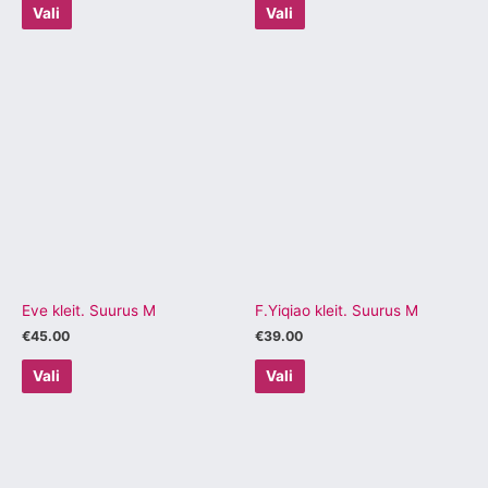
Vali
Vali
Sellel
Sellel
tootel
tootel
on
on
mitu
mitu
varianti.
varianti.
Valikuid
Valikuid
saab
saab
teha
teha
tootelehel.
tootelehel.
Eve kleit. Suurus M
F.Yiqiao kleit. Suurus M
€
45.00
€
39.00
Vali
Vali
Sellel
Sellel
tootel
tootel