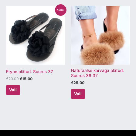
Algne
Praegune
Sellel
Sellel
Sale!
hind
hind
tootel
tootel
oli:
on:
€20.00.
€15.00.
on
on
mitu
mitu
varianti.
varianti.
Valikuid
Valikuid
saab
saab
teha
teha
tootelehel.
tootelehel.
Naturaalse karvaga plätud.
Erynn plätud. Suurus 37
Suurus 36,37
€
20.00
€
15.00
€
25.00
Vali
Vali