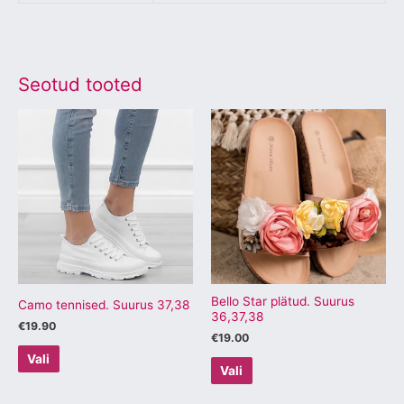
Seotud tooted
Sellel
Sellel
tootel
tootel
on
on
mitu
mitu
varianti.
varianti.
Valikuid
Valikuid
saab
saab
teha
teha
tootelehel.
tootelehel.
Bello Star plätud. Suurus
Camo tennised. Suurus 37,38
36,37,38
€
19.90
€
19.00
Vali
Vali