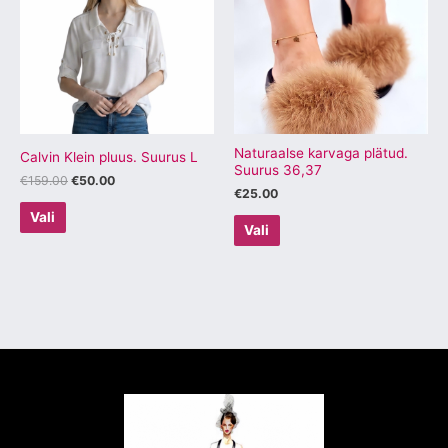
on
on
mitu
mitu
varianti.
varianti.
Valikuid
Valikuid
saab
saab
teha
teha
tootelehel.
tootelehel.
Naturaalse karvaga plätud.
Calvin Klein pluus. Suurus L
Suurus 36,37
€
159.00
€
50.00
€
25.00
Vali
Vali