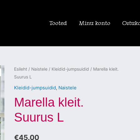
Tooted
Minu konto
Ostuk
Marella
Esileht
/
Naistele
/
Kleidid-jumpsuidid
/ Marella kleit.
Suurus L
kleit.
Suurus
Kleidid-jumpsuidid
,
Naistele
L
Marella kleit.
kogus
Suurus L
€
45.00