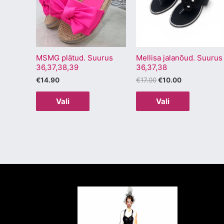
mitu
mitu
varianti.
varianti.
Valikuid
Valikuid
saab
saab
MSMG plätud. Suurus
Mellisa jalanõud. Suurus
teha
teha
36,37,38,39
36,37,38
tootelehel.
tootelehel
€
14.90
€
17.00
€
10.00
Vali
Vali