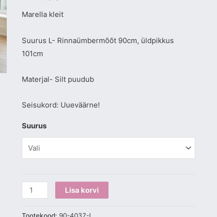
Marella kleit
Suurus L- Rinnaümbermõõt 90cm, üldpikkus
101cm
Materjal- Silt puudub
Seisukord: Uueväärne!
Suurus
Lisa korvi
Tootekood:
90-4037-L