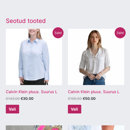
Seotud tooted
Algne
Praegune
Algne
Praegune
Sellel
Sellel
Sale!
Sale!
hind
hind
hind
hind
tootel
tootel
oli:
on:
oli:
on:
€142.00.
€30.00.
€159.00.
€50.00.
on
on
mitu
mitu
varianti.
varianti.
Valikuid
Valikuid
saab
saab
teha
teha
tootelehel.
tootelehel.
Calvin Klein pluus. Suurus L
Calvin Klein pluus. Suurus L
€
142.00
€
30.00
€
159.00
€
50.00
Vali
Vali
Sellel
Sellel