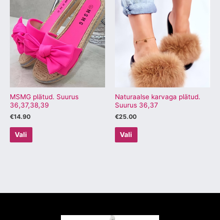
tootel
tootel
on
on
mitu
mitu
varianti.
varianti.
Valikuid
Valikuid
saab
saab
teha
teha
tootelehel.
tootelehel.
MSMG plätud. Suurus
Naturaalse karvaga plätud.
36,37,38,39
Suurus 36,37
€
14.90
€
25.00
Vali
Vali