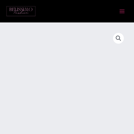
Skip
Main
to
Menu
content
Moncler
kleit
(replika)
Suurus
S
kogus