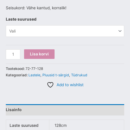
Seisukord: Vähe kantud, korralik!
Laste suurused
Lisa korvi
Tootekood:
72-77-128
Kategooriad:
Lastele
,
Pluusid t-särgid
,
Tüdrukud
Add to wishlist
Lisainfo
Laste suurused
128cm