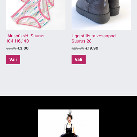
varianti.
varianti.
Valikuid
Valikuid
saab
saab
teha
teha
tootelehel.
tootelehel.
.Aluspüksid. Suurus
Ugg stiilis talvesaapad.
104,116,140
Suurus 28
€
5.00
€
3.00
€
29.00
€
19.90
Vali
Vali