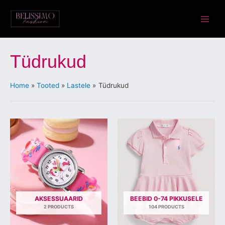
Skip
Main
to
Menu
content
Tüdrukud
Home
Tooted
Lastele
Tüdrukud
AKSESSUAARID
BEEBID 0-74 PIKKUSELE
2 PRODUCTS
104 PRODUCTS