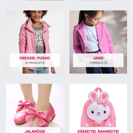
DRESSID, PUSAD
JAKID
51 PRODUCTS
7 PRODUCTS
JALANÕUD
KÄEKOTID, RAHAKOTID