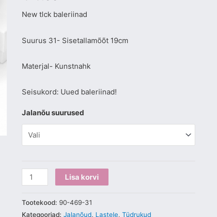
New tlck baleriinad
Suurus 31- Sisetallamõõt 19cm
Materjal- Kunstnahk
Seisukord: Uued baleriinad!
Jalanõu suurused
Lisa korvi
Tootekood:
90-469-31
Kategooriad:
Jalanõud
,
Lastele
,
Tüdrukud