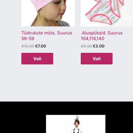
mitu
mitu
varianti.
varianti.
Valikuid
Valikuid
saab
saab
Tüdrukute müts. Suurus
.Aluspüksid. Suurus
teha
teha
56-59
104,116,140
tootelehel.
tootelehel
€
12.00
€
7.00
€
5.00
€
3.00
Vali
Vali