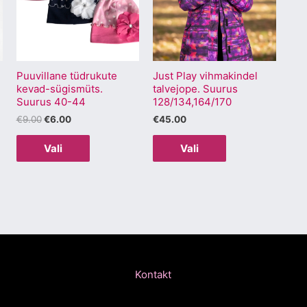
mitu
mitu
varianti.
varianti.
Valikuid
Valikuid
saab
saab
Puuvillane tüdrukute
Just Play vihmakindel
teha
teha
kevad-sügismüts.
talvejope. Suurus
.
tootelehel.
tootelehel.
Suurus 40-44
128/134,164/170
€
9.00
€
6.00
€
45.00
Vali
Vali
Kontakt