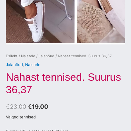
Esileht
/
Naistele
/
Jalanõud
/ Nahast tennised. Suurus 36,37
Jalanõud
,
Naistele
Nahast tennised. Suurus
36,37
€
23.00
€
19.00
Valged tennised