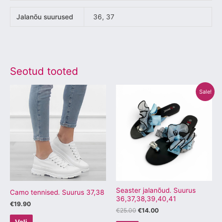
Jalanõu suurused
36, 37
Seotud tooted
Algne
Praegune
Sellel
Sellel
Sale!
hind
hind
tootel
tootel
oli:
on:
€25.00.
€14.00.
on
on
mitu
mitu
varianti.
varianti.
Valikuid
Valikuid
saab
saab
teha
teha
tootelehel.
tootelehel.
Seaster jalanõud. Suurus
Camo tennised. Suurus 37,38
36,37,38,39,40,41
€
19.90
€
25.00
€
14.00
Vali