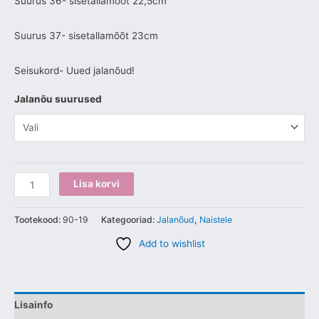
Suurus 36- sisetallamõõt 22,5cm
Suurus 37- sisetallamõõt 23cm
Seisukord- Uued jalanõud!
Jalanõu suurused
Lisa korvi
Tootekood:
90-19
Kategooriad:
Jalanõud
,
Naistele
Add to wishlist
Lisainfo