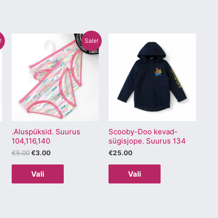
Algne
Praegune
Sellel
Sellel
!
Sale!
hind
hind
tootel
tootel
oli:
on:
€5.00.
€3.00.
on
on
mitu
mitu
varianti.
varianti.
Valikuid
Valikuid
saab
saab
.Aluspüksid. Suurus
Scooby-Doo kevad-
teha
teha
104,116,140
sügisjope. Suurus 134
.
tootelehel.
tootelehel.
€
5.00
€
3.00
€
25.00
Vali
Vali