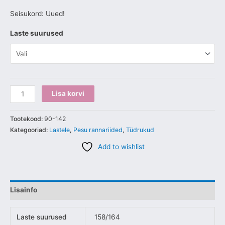
Seisukord: Uued!
Laste suurused
Lisa korvi
Tootekood:
90-142
Kategooriad:
Lastele
,
Pesu rannariided
,
Tüdrukud
Add to wishlist
Lisainfo
Laste suurused
158/164