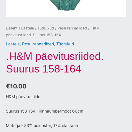
Esileht
/
Lastele
/
Tüdrukud
/
Pesu rannariided
/ .H&M
päevitusriided. Suurus 158-164
Lastele
,
Pesu rannariided
,
Tüdrukud
.H&M päevitusriided.
Suurus 158-164
€
10.00
H&M päevitusriide
Suurus 158-164- Rinnaümbermõõt 66cm
Materjal- 83% polüester, 17% elastaan