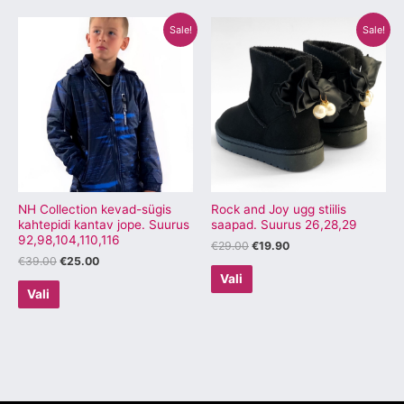
Algne
Praegune
Algne
Praegune
Sellel
Sellel
Sale!
Sale!
hind
hind
hind
hind
tootel
tootel
oli:
on:
oli:
on:
€39.00.
€25.00.
€29.00.
€19.90.
on
on
mitu
mitu
varianti.
varianti.
Valikuid
Valikuid
saab
saab
teha
teha
tootelehel.
tootelehel.
NH Collection kevad-sügis
Rock and Joy ugg stiilis
kahtepidi kantav jope. Suurus
saapad. Suurus 26,28,29
92,98,104,110,116
€
29.00
€
19.90
€
39.00
€
25.00
Vali
Vali