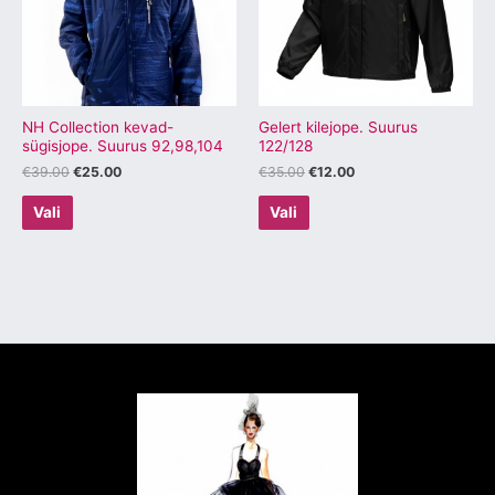
varianti.
varianti.
Valikuid
Valikuid
saab
saab
teha
teha
tootelehel.
tootelehel.
NH Collection kevad-
Gelert kilejope. Suurus
sügisjope. Suurus 92,98,104
122/128
€
39.00
€
25.00
€
35.00
€
12.00
Vali
Vali