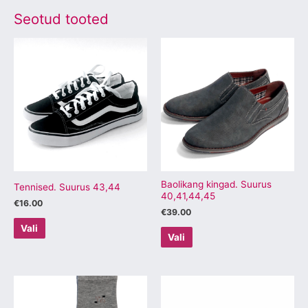
Seotud tooted
Sellel
Sellel
tootel
tootel
on
on
mitu
mitu
varianti.
varianti.
Valikuid
Valikuid
saab
saab
teha
teha
tootelehel.
tootelehel.
Baolikang kingad. Suurus
Tennised. Suurus 43,44
40,41,44,45
€
16.00
€
39.00
Vali
Vali
Sellel
Sellel
tootel
tootel