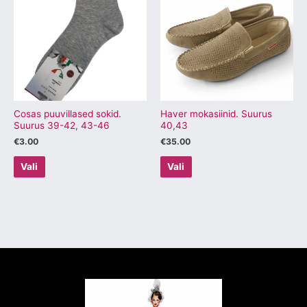
on
on
mitu
mitu
varianti.
varianti.
Valikuid
Valikuid
saab
saab
teha
teha
tootelehel.
tootelehel.
Cosas puuvillased sokid.
Haver mokasiinid. Suurus
Suurus 39-42, 43-46
40,43
€
3.00
€
35.00
Vali
Vali