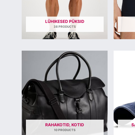
LÜHIKESED PÜKSID
38 PRODUCTS
RAHAKOTID, KOTID
S
10 PRODUCTS