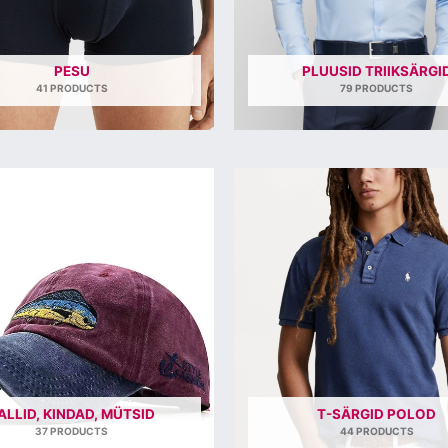
PESU
PLUUSID TRIIKSÄRGI
41 PRODUCTS
79 PRODUCTS
ALLID, KINDAD, MÜTSID
T-SÄRGID POLOD
37 PRODUCTS
44 PRODUCTS