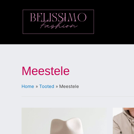
Skip
to
content
Meestele
Home
Tooted
Meestele