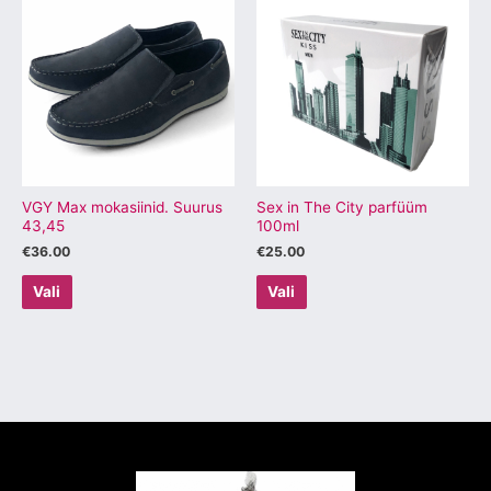
tootel
tootel
on
on
mitu
mitu
varianti.
varianti.
Valikuid
Valikuid
saab
saab
teha
teha
tootelehel.
tootelehel.
VGY Max mokasiinid. Suurus
Sex in The City parfüüm
43,45
100ml
€
36.00
€
25.00
Vali
Vali