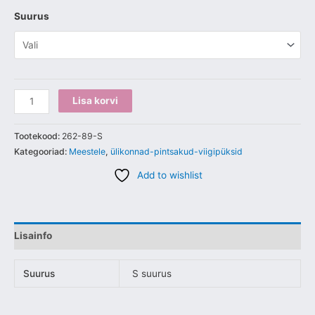
Suurus
Lisa korvi
Tootekood:
262-89-S
Kategooriad:
Meestele
,
ülikonnad-pintsakud-viigipüksid
Add to wishlist
Lisainfo
Suurus
S suurus