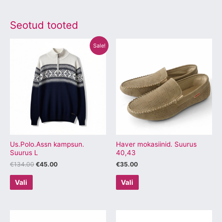
Seotud tooted
Algne
Praegune
Sellel
Sellel
Sale!
hind
hind
tootel
tootel
oli:
on:
€134.00.
€45.00.
on
on
mitu
mitu
varianti.
varianti.
Valikuid
Valikuid
saab
saab
teha
teha
tootelehel.
tootelehel.
Us.Polo.Assn kampsun.
Haver mokasiinid. Suurus
Suurus L
40,43
€
134.00
€
45.00
€
35.00
Vali
Vali
Sellel
Sellel