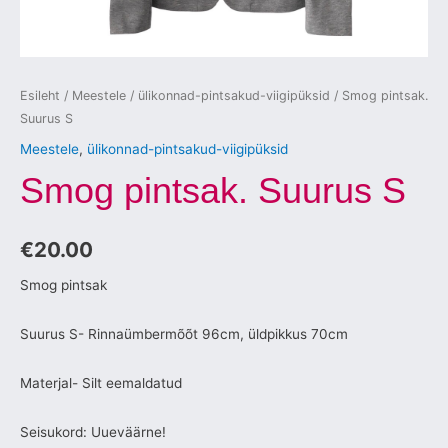
Esileht
/
Meestele
/
ülikonnad-pintsakud-viigipüksid
/ Smog pintsak.
Suurus S
Meestele
,
ülikonnad-pintsakud-viigipüksid
Smog pintsak. Suurus S
€
20.00
Smog pintsak
Suurus S- Rinnaümbermõõt 96cm, üldpikkus 70cm
Materjal- Silt eemaldatud
Seisukord: Uueväärne!