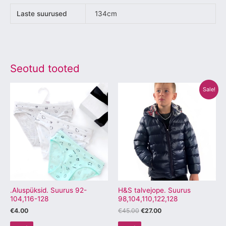
Laste suurused
134cm
Seotud tooted
Algne
Praegune
Sellel
Sellel
Sale!
hind
hind
tootel
tootel
oli:
on:
€45.00.
€27.00.
on
on
mitu
mitu
varianti.
varianti.
Valikuid
Valikuid
saab
saab
teha
teha
tootelehel.
tootelehel.
.Aluspüksid. Suurus 92-
H&S talvejope. Suurus
104,116-128
98,104,110,122,128
€
4.00
€
45.00
€
27.00