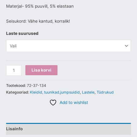
Materjal- 95% puuvill, 5% elastaan
Seisukord: Vähe kantud, korralik!
Laste suurused
Lisa korvi
Tootekood:
72-37-134
Kategooriad:
Kleidid, tuunikad,jumpsuidid
,
Lastele
,
Tüdrukud
Add to wishlist
Lisainfo