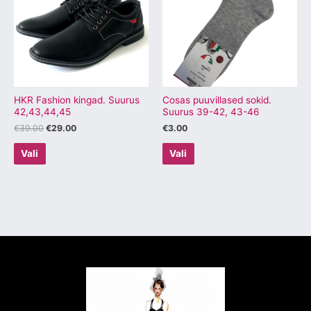
mitu
mitu
varianti.
varianti.
Valikuid
Valikuid
saab
saab
teha
teha
tootelehel.
tootelehel.
HKR Fashion kingad. Suurus
Cosas puuvillased sokid.
42,43,44,45
Suurus 39-42, 43-46
€
39.00
€
29.00
€
3.00
Vali
Vali