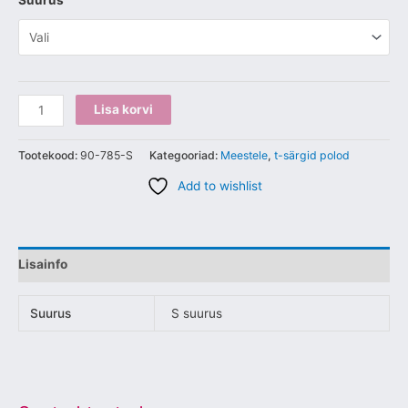
Suurus
Lisa korvi
Tootekood:
90-785-S
Kategooriad:
Meestele
,
t-särgid polod
Add to wishlist
Lisainfo
Suurus
S suurus