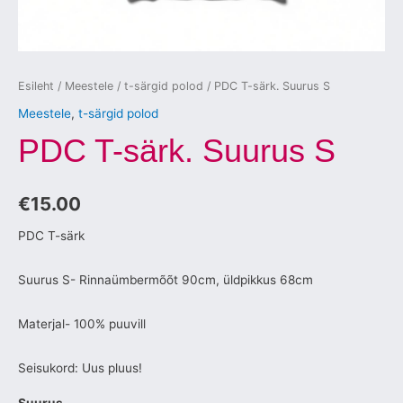
Esileht
/
Meestele
/
t-särgid polod
/ PDC T-särk. Suurus S
Meestele
,
t-särgid polod
PDC T-särk. Suurus S
€
15.00
PDC T-särk
Suurus S- Rinnaümbermõõt 90cm, üldpikkus 68cm
Materjal- 100% puuvill
Seisukord: Uus pluus!