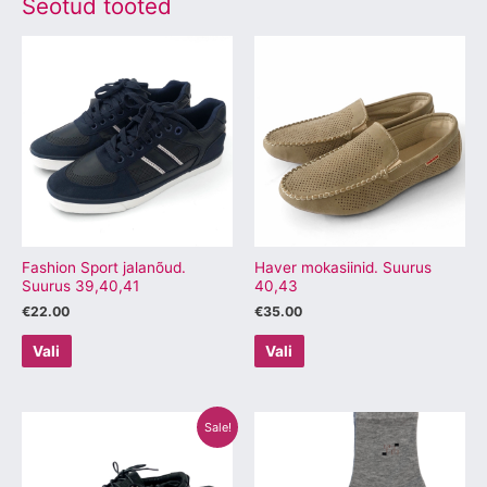
Seotud tooted
Sellel
Sellel
tootel
tootel
on
on
mitu
mitu
varianti.
varianti.
Valikuid
Valikuid
saab
saab
teha
teha
tootelehel.
tootelehel.
Fashion Sport jalanõud.
Haver mokasiinid. Suurus
Suurus 39,40,41
40,43
€
22.00
€
35.00
Vali
Vali
Algne
Praegune
Sellel
Sellel
Sale!
hind
hind
tootel
tootel
oli:
on:
€39.00.
€29.00.
on
on