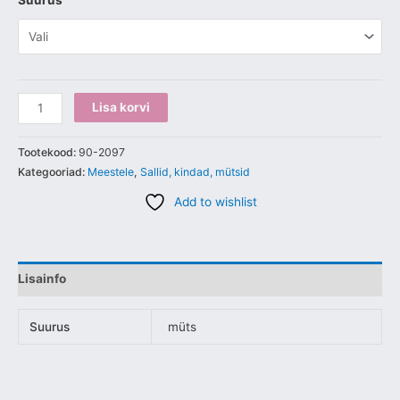
Suurus
Lisa korvi
Tootekood:
90-2097
Kategooriad:
Meestele
,
Sallid, kindad, mütsid
Add to wishlist
Lisainfo
Suurus
müts