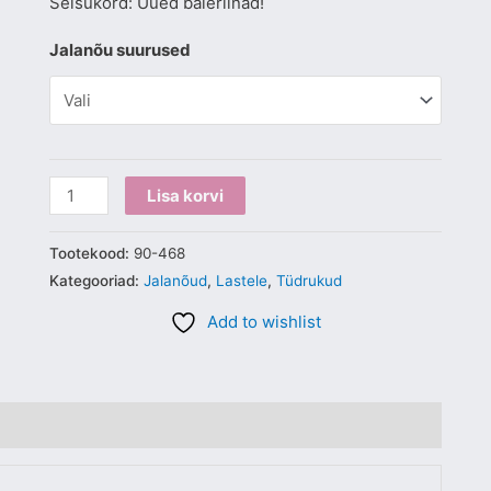
Seisukord: Uued baleriinad!
Jalanõu suurused
Lisa korvi
Tootekood:
90-468
Kategooriad:
Jalanõud
,
Lastele
,
Tüdrukud
Add to wishlist