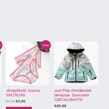
Algne
Praegune
Sellel
Sellel
!
Sale!
hind
hind
tootel
tootel
oli:
on:
€5.00.
€3.00.
on
on
mitu
mitu
varianti.
varianti.
Valikuid
Valikuid
saab
saab
.Aluspüksid. Suurus
Just Play vihmakindel
teha
teha
104,116,140
talvejope. Suurused
.
tootelehel.
tootelehel.
128/134,164/170
€
5.00
€
3.00
€
45.00