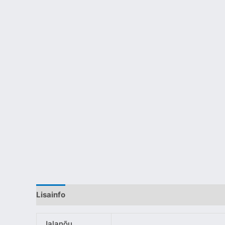
Lisainfo
Jalanõu