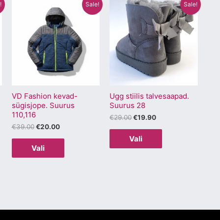
Algne
Praegune
Algne
Praegune
Sellel
Sellel
!
Sale!
Sale!
hind
hind
hind
hind
tootel
tootel
oli:
on:
oli:
on:
€39.00.
€20.00.
€29.00.
€19.90.
on
on
mitu
mitu
varianti.
varianti.
Valikuid
Valikuid
saab
saab
VD Fashion kevad-
Ugg stiilis talvesaapad.
teha
teha
sügisjope. Suurus
Suurus 28
.
tootelehel.
tootelehel.
110,116
€
29.00
€
19.90
€
39.00
€
20.00
Vali
Vali