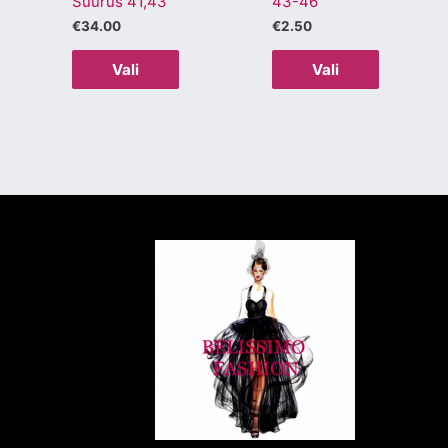
Suurus 41,43
43-46
tootelehel.
tootelehel
€
34.00
€
2.50
Vali
Vali