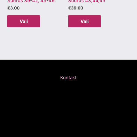
Suurus 39-42, 43-46
Suurus 43,44,45
.
tootelehel.
tootelehel.
€
3.00
€
39.00
Vali
Vali
Kontakt