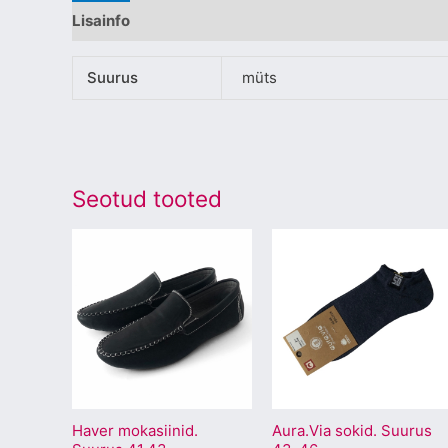
Lisainfo
Suurus
müts
Seotud tooted
Sellel
Sellel
tootel
tootel
on
on
mitu
mitu
varianti.
varianti.
Valikuid
Valikuid
saab
saab
Haver mokasiinid.
Aura.Via sokid. Suurus
teha
teha