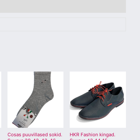
Sellel
Sellel
tootel
tootel
on
on
mitu
mitu
varianti.
varianti.
Valikuid
Valikuid
saab
saab
Cosas puuvillased sokid.
HKR Fashion kingad.
teha
teha