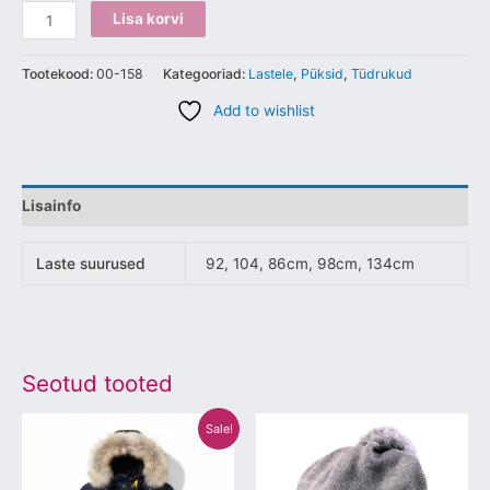
Lisa korvi
Tootekood:
00-158
Kategooriad:
Lastele
,
Püksid
,
Tüdrukud
Add to wishlist
Lisainfo
Laste suurused
92, 104, 86cm, 98cm, 134cm
Seotud tooted
Algne
Praegune
Sellel
Sellel
Sale!
hind
hind
tootel
tootel
oli:
on:
€649.00.
€280.00.
on
on