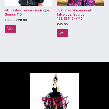
teha
teha
tootelehel.
tootelehel.
VD Fashion kevad-sügisjope.
Just Play vihmakindel
Suurus 110
talvejope. Suurus
128/134,164/170
€
39.00
€
20.00
€
45.00
Vali
Vali