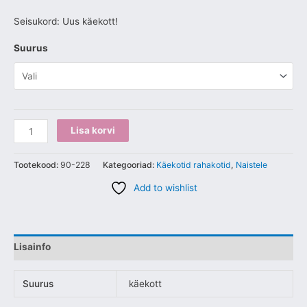
Seisukord: Uus käekott!
Suurus
Lisa korvi
Tootekood:
90-228
Kategooriad:
Käekotid rahakotid
,
Naistele
Add to wishlist
Lisainfo
Suurus
käekott