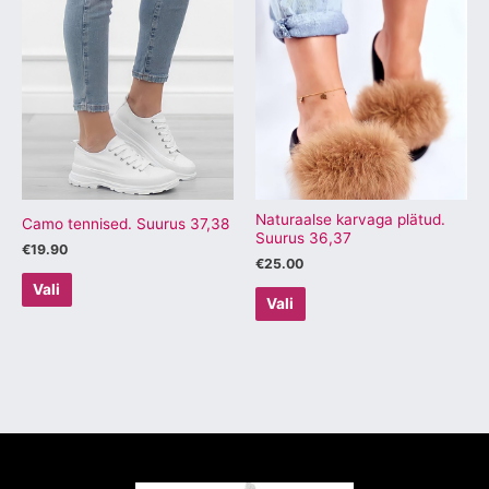
tootel
tootel
on
on
mitu
mitu
varianti.
varianti.
Valikuid
Valikuid
saab
saab
teha
teha
tootelehel.
tootelehel.
Naturaalse karvaga plätud.
Camo tennised. Suurus 37,38
Suurus 36,37
€
19.90
€
25.00
Vali
Vali