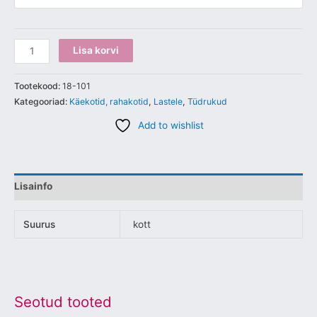
Lisa korvi
Tootekood:
18-101
Kategooriad:
Käekotid, rahakotid
,
Lastele
,
Tüdrukud
Add to wishlist
Lisainfo
Suurus
kott
Seotud tooted