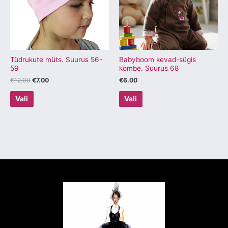
varianti.
varianti.
Valikuid
Valikuid
saab
saab
teha
teha
tootelehel.
tootelehel.
Tüdrukute müts. Suurus 56-
Babyboom kevad-sügis
59
kombe. Suurus 68
€
12.00
€
7.00
€
6.00
Vali
Vali