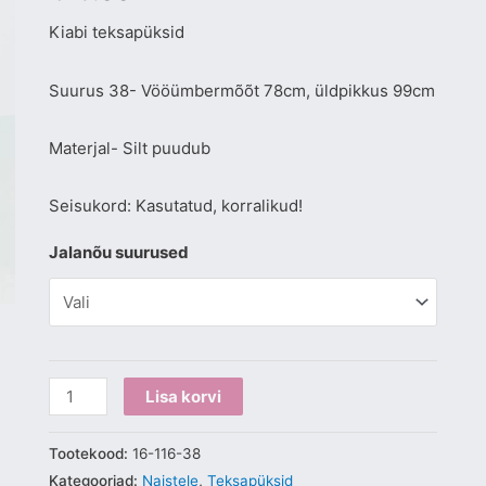
Kiabi teksapüksid
Suurus 38- Vööümbermõõt 78cm, üldpikkus 99cm
Materjal- Silt puudub
Seisukord: Kasutatud, korralikud!
Jalanõu suurused
Lisa korvi
Tootekood:
16-116-38
Kategooriad:
Naistele
,
Teksapüksid