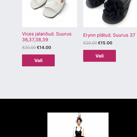
mitu
mitu
varianti.
varianti.
Valikuid
Valikuid
saab
saab
Vices jalanõud. Suurus
teha
teha
Erynn plätud. Suurus 37
36,37,38,39
tootelehel.
tootelehel
€
20.00
€
15.00
€
20.00
€
14.00
Vali
Vali