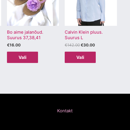
mitu
mitu
varianti.
varianti.
Valikuid
Valikuid
saab
saab
Bo aime jalanõud.
Calvin Klein pluus.
teha
teha
Suurus 37,38,41
Suurus L
.
tootelehel.
tootelehel.
€
16.00
€
142.00
€
30.00
Vali
Vali
Kontakt