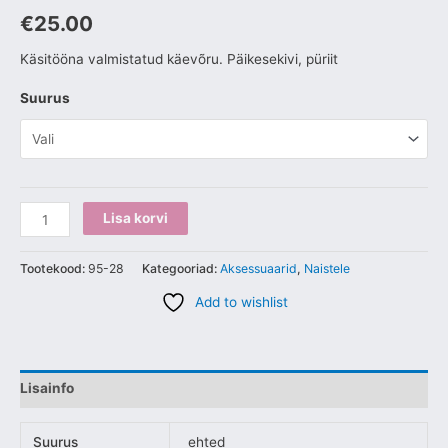
€
25.00
Käsitööna valmistatud käevõru. Päikesekivi, püriit
Suurus
Lisa korvi
Tootekood:
95-28
Kategooriad:
Aksessuaarid
,
Naistele
Add to wishlist
Lisainfo
Suurus
ehted