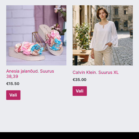
Sellel
Sellel
tootel
tootel
on
on
mitu
mitu
varianti.
varianti.
Valikuid
Valikuid
saab
saab
teha
teha
tootelehel.
tootelehel.
Anesia jalanõud. Suurus
Calvin Klein. Suurus XL
38,39
€
35.00
€
15.50
Vali
Vali