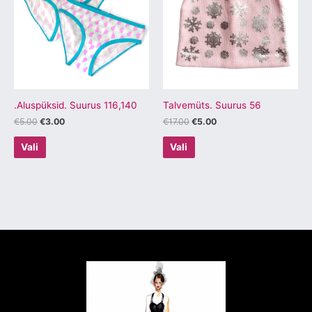
mitu
mitu
varianti.
varianti.
Valikuid
Valikuid
saab
saab
teha
teha
tootelehel.
tootelehel.
.Aluspüksid. Suurus 116,140
Talvemüts. Suurus 56
€
5.00
€
3.00
€
17.00
€
5.00
Vali
Vali