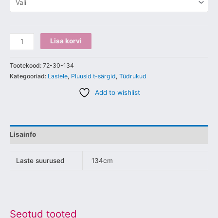
Lisa korvi
Tootekood:
72-30-134
Kategooriad:
Lastele
,
Pluusid t-särgid
,
Tüdrukud
Add to wishlist
Lisainfo
Laste suurused
134cm
Seotud tooted