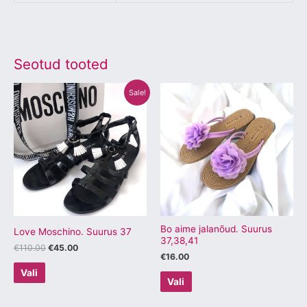
Seotud tooted
Algne
Praegune
Sellel
Sellel
Sale!
hind
hind
tootel
tootel
oli:
on:
€110.00.
€45.00.
on
on
mitu
mitu
varianti.
varianti.
Valikuid
Valikuid
saab
saab
teha
teha
tootelehel.
tootelehel.
Bo aime jalanõud. Suurus
Love Moschino. Suurus 37
37,38,41
€
110.00
€
45.00
€
16.00
Vali
Vali