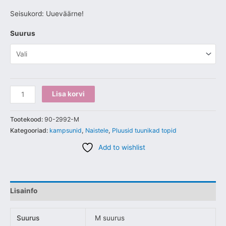
Seisukord: Uueväärne!
Suurus
Lisa korvi
Tootekood:
90-2992-M
Kategooriad:
kampsunid
,
Naistele
,
Pluusid tuunikad topid
Add to wishlist
Lisainfo
Suurus
M suurus