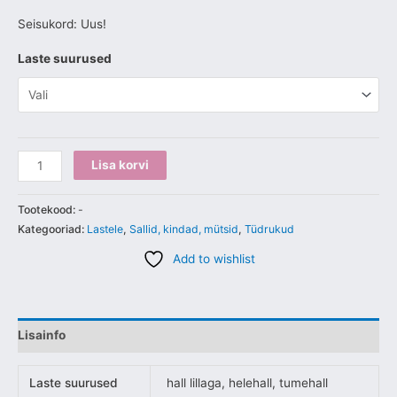
Seisukord: Uus!
Laste suurused
Lisa korvi
Tootekood:
-
Kategooriad:
Lastele
,
Sallid, kindad, mütsid
,
Tüdrukud
Add to wishlist
Lisainfo
Laste suurused
hall lillaga, helehall, tumehall