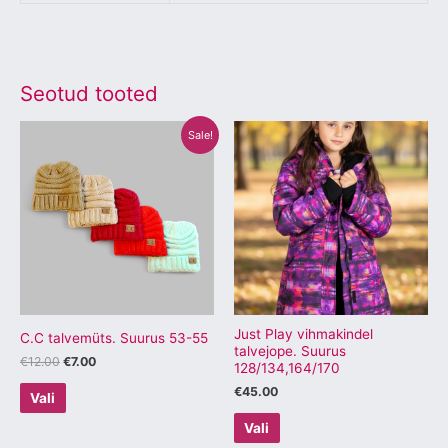
Seotud tooted
Algne
Praegune
Sellel
Sellel
Sale!
hind
hind
tootel
tootel
oli:
on:
€12.00.
€7.00.
on
on
mitu
mitu
varianti.
varianti.
Valikuid
Valikuid
saab
saab
teha
teha
tootelehel.
tootelehel.
Just Play vihmakindel
C.C talvemüts. Suurus 53-55
talvejope. Suurus
€
12.00
€
7.00
128/134,164/170
€
45.00
Vali
Vali