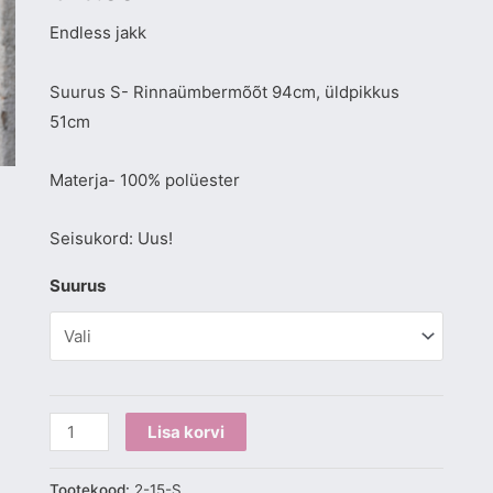
Endless jakk
Suurus S- Rinnaümbermõõt 94cm, üldpikkus
51cm
Materja- 100% polüester
Seisukord: Uus!
Suurus
Lisa korvi
Tootekood:
2-15-S