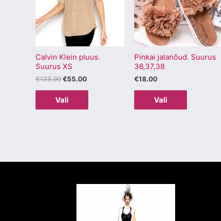
mitu
mitu
varianti.
varianti.
Valikuid
Valikuid
saab
saab
Calvin Klein pluus.
Pinkai jalanõud. Suurus
teha
teha
Suurus XS
36,37,38
tootelehel.
tootelehel
€
139.90
€
55.00
€
18.00
Vali
Vali