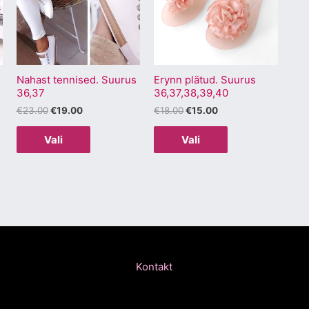
mitu
mitu
varianti.
varianti.
Valikuid
Valikuid
saab
saab
Nahast tennised. Suurus
Erynn plätud. Suurus
teha
teha
36,37
36,37,38,39,40
.
tootelehel.
tootelehel.
€
23.00
€
19.00
€
18.00
€
15.00
Vali
Vali
Kontakt