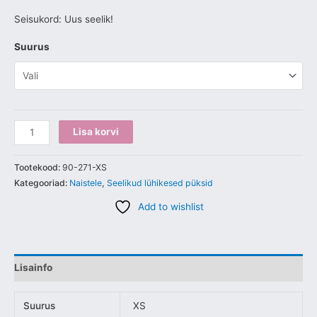
Seisukord: Uus seelik!
Suurus
Lisa korvi
Tootekood:
90-271-XS
Kategooriad:
Naistele
,
Seelikud lühikesed püksid
Add to wishlist
Lisainfo
Suurus
XS