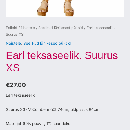
Esileht
/
Naistele
/
Seelikud lühikesed püksid
/ Earl teksaseelik.
Suurus XS
Naistele
,
Seelikud lühikesed püksid
Earl teksaseelik. Suurus
XS
€
27.00
Earl teksaseelik
Suurus XS- Vööümbermõõt 74cm, üldpikkus 84cm
Materjal-99% puuvill, 1% spandeks