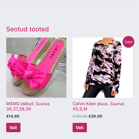
Seotud tooted
Algne
Praegune
Sellel
Sellel
Sale!
hind
hind
tootel
tootel
oli:
on:
€129.90.
€39.00.
on
on
mitu
mitu
varianti.
varianti.
Valikuid
Valikuid
saab
saab
teha
teha
tootelehel.
tootelehel.
MSMG plätud. Suurus
Calvin Klein pluus. Suurus
36,37,38,39
XS,S,M
€
14.90
€
129.90
€
39.00
Vali
Vali