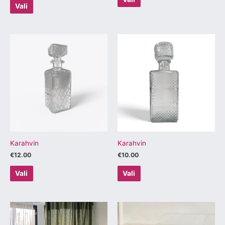
Vali
Sellel
Sellel
tootel
tootel
on
on
mitu
mitu
varianti.
varianti.
Valikuid
Valikuid
saab
saab
teha
teha
tootelehel.
tootelehel.
Karahvin
Karahvin
€
12.00
€
10.00
Vali
Vali
Sellel
Sellel
tootel
tootel