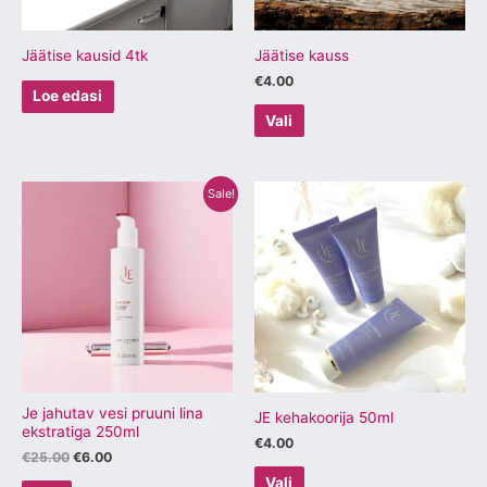
teha
tootelehel.
Jäätise kausid 4tk
Jäätise kauss
€
4.00
Loe edasi
Vali
Algne
Praegune
Sellel
Sellel
Sale!
hind
hind
tootel
tootel
oli:
on:
€25.00.
€6.00.
on
on
mitu
mitu
varianti.
varianti.
Valikuid
Valikuid
saab
saab
teha
teha
tootelehel.
tootelehel.
Je jahutav vesi pruuni lina
JE kehakoorija 50ml
ekstratiga 250ml
€
4.00
€
25.00
€
6.00
Vali