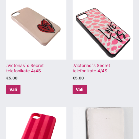
Sellel
Sellel
tootel
tootel
on
on
mitu
mitu
varianti.
varianti.
Valikuid
Valikuid
saab
saab
teha
teha
tootelehel.
tootelehel.
.Victorias`s Secret
.Victorias`s Secret
telefonikate 4/4S
telefonikate 4/4S
€
5.00
€
5.00
Vali
Vali
Sellel
Sellel
tootel
tootel
on
on
mitu
mitu