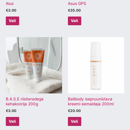
tootelehel.
tootelehel.
Alus
Asus GPS
€
3.00
€
35.00
Vali
Vali
Sellel
Sellel
tootel
tootel
on
on
mitu
mitu
varianti.
varianti.
Valikuid
Valikuid
saab
saab
teha
teha
tootelehel.
tootelehel.
B.A.S.E riisiteradega
Balibody isepruunistava
kehakoorija 200g
kreemi eemaldaja 200ml
€
3.00
€
20.00
Vali
Vali