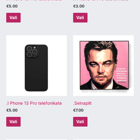
€
5.00
€
3.00
Vali
Vali
Sellel
Sellel
tootel
tootel
on
on
mitu
mitu
varianti.
varianti.
Valikuid
Valikuid
saab
saab
teha
teha
tootelehel.
tootelehel.
.I Phone 13 Pro telefonikate
.Seinapilt
€
5.00
€
7.00
Vali
Vali