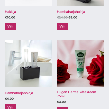
teha
teha
tootelehel.
tootelehel.
Hakkija
Hambaharjahoidja
€
10.00
€
24.00
€
9.00
Vali
Vali
Sellel
Sellel
tootel
tootel
on
on
mitu
mitu
varianti.
varianti.
Valikuid
Valikuid
saab
saab
teha
teha
tootelehel.
tootelehel.
Hugen Derma kätekreem
Hambaharjahoidja
75ml
€
4.00
€
3.00
Vali