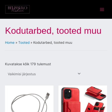
Skip
Main
to
Menu
content
Kodutarbed, tooted muu
Home
Tooted
Kodutarbed, tooted muu
Kuvatakse kõik 179 tulemust
Sellel
Sellel
tootel
tootel
on
on
mitu
mitu