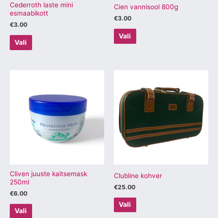
tootelehel.
tootelehel.
Cederroth laste mini
Cien vannisool 800g
esmaabikott
€
3.00
€
3.00
Vali
Vali
Sellel
Sellel
tootel
tootel
on
on
mitu
mitu
varianti.
varianti.
Valikuid
Valikuid
saab
saab
teha
teha
tootelehel.
tootelehel.
Cliven juuste kaitsemask
Clubline kohver
250ml
€
25.00
€
6.00
Vali
Vali