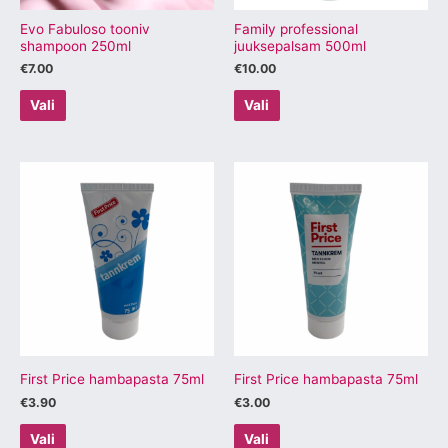
teha
teha
tootelehel.
tootelehel.
Evo Fabuloso tooniv
Family professional
shampoon 250ml
juuksepalsam 500ml
€
7.00
€
10.00
Vali
Vali
Sellel
Sellel
tootel
tootel
on
on
mitu
mitu
varianti.
varianti.
Valikuid
Valikuid
saab
saab
teha
teha
tootelehel.
tootelehel.
First Price hambapasta 75ml
First Price hambapasta 75ml
€
3.90
€
3.00
Vali
Vali