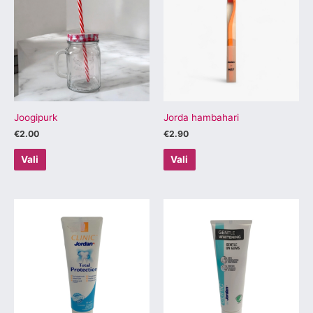
on
on
mitu
mitu
varianti.
varianti.
Valikuid
Valikuid
saab
saab
teha
teha
tootelehel.
tootelehel.
Joogipurk
Jorda hambahari
€
2.00
€
2.90
Vali
Vali
Sellel
Sellel
tootel
tootel
on
on
mitu
mitu
varianti.
varianti.
Valikuid
Valikuid
saab
saab