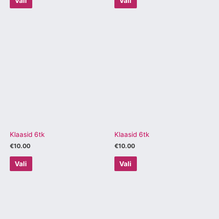
Vali
Vali
Sellel
Sellel
tootel
tootel
on
on
mitu
mitu
varianti.
varianti.
Valikuid
Valikuid
saab
saab
teha
teha
tootelehel.
tootelehel.
Klaasid 6tk
Klaasid 6tk
€
10.00
€
10.00
Vali
Vali
Sellel
tootel