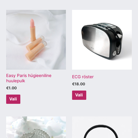
Sellel
Sellel
tootel
tootel
on
on
mitu
mitu
varianti.
varianti.
Valikuid
Valikuid
saab
saab
teha
teha
tootelehel.
tootelehel.
Easy Paris hügieeniline
ECG röster
huulepulk
€
18.00
€
1.00
Vali
Vali
Sellel
Sellel
tootel
tootel
on
on