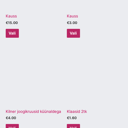
saab
saab
teha
teha
tootelehel.
tootelehel.
Kauss
Kauss
€
15.00
€
3.00
Vali
Vali
Sellel
Sellel
tootel
tootel
on
on
mitu
mitu
varianti.
varianti.
Valikuid
Valikuid
saab
saab
teha
teha
tootelehel.
tootelehel.
Kilner joogikruusid küünaldega
Klaasid 2tk
€
4.00
€
1.60