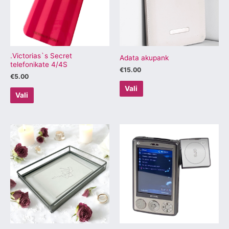
varianti.
varianti.
Valikuid
Valikuid
saab
saab
teha
teha
tootelehel.
tootelehel.
.Victorias`s Secret
Adata akupank
telefonikate 4/4S
€
15.00
€
5.00
Vali
Vali
Sellel
Sellel
tootel
tootel
on
on
mitu
mitu
varianti.
varianti.
Valikuid
Valikuid
saab
saab
teha
teha