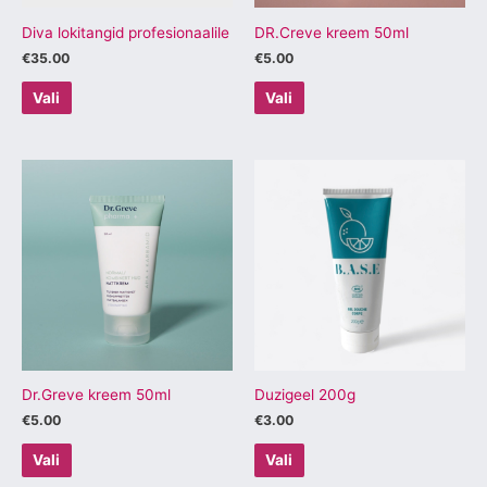
tootelehel.
tootelehel.
Diva lokitangid profesionaalile
DR.Creve kreem 50ml
€
35.00
€
5.00
Vali
Vali
Sellel
Sellel
tootel
tootel
on
on
mitu
mitu
varianti.
varianti.
Valikuid
Valikuid
saab
saab
teha
teha
tootelehel.
tootelehel.
Dr.Greve kreem 50ml
Duzigeel 200g
€
5.00
€
3.00
Vali
Vali