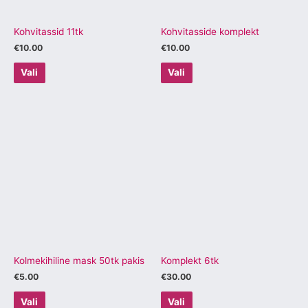
teha
teha
tootelehel.
tootelehel.
Kohvitassid 11tk
Kohvitasside komplekt
€
10.00
€
10.00
Vali
Vali
Sellel
Sellel
tootel
tootel
on
on
mitu
mitu
varianti.
varianti.
Valikuid
Valikuid
saab
saab
teha
teha
tootelehel.
tootelehel.
Kolmekihiline mask 50tk pakis
Komplekt 6tk
€
5.00
€
30.00
Vali
Vali