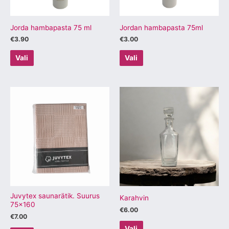
teha
teha
tootelehel.
tootelehel.
Jorda hambapasta 75 ml
Jordan hambapasta 75ml
€
3.90
€
3.00
Vali
Vali
Sellel
Sellel
tootel
tootel
on
on
mitu
mitu
varianti.
varianti.
Valikuid
Valikuid
saab
saab
teha
teha
tootelehel.
tootelehel.
Juvytex saunarätik. Suurus
Karahvin
75×160
€
6.00
€
7.00
Vali