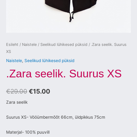
Esileht
/
Naistele
/
Seelikud lühikesed püksid
/ .Zara seelik. Suurus
XS
Naistele
,
Seelikud lühikesed püksid
.Zara seelik. Suurus XS
€
29.00
€
15.00
Zara seelik
Suurus XS- Vööümbermõõt 66cm, üldpikkus 75cm
Materjal- 100% puuvill