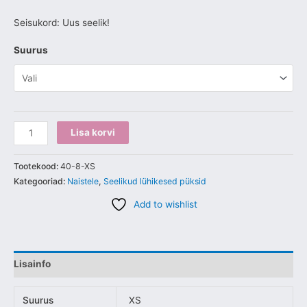
Seisukord: Uus seelik!
Suurus
Lisa korvi
Tootekood:
40-8-XS
Kategooriad:
Naistele
,
Seelikud lühikesed püksid
Add to wishlist
Lisainfo
Suurus
XS