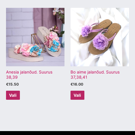
Sellel
Sellel
tootel
tootel
on
on
mitu
mitu
varianti.
varianti.
Valikuid
Valikuid
saab
saab
teha
teha
tootelehel.
tootelehel.
Anesia jalanõud. Suurus
Bo aime jalanõud. Suurus
38,39
37,38,41
€
15.50
€
16.00
Vali
Vali