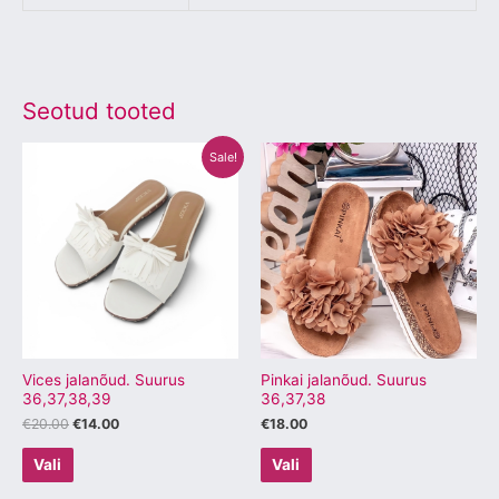
Seotud tooted
Algne
Praegune
Sellel
Sellel
Sale!
hind
hind
tootel
tootel
oli:
on:
€20.00.
€14.00.
on
on
mitu
mitu
varianti.
varianti.
Valikuid
Valikuid
saab
saab
teha
teha
tootelehel.
tootelehel.
Vices jalanõud. Suurus
Pinkai jalanõud. Suurus
36,37,38,39
36,37,38
€
20.00
€
14.00
€
18.00
Vali
Vali