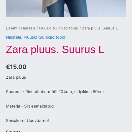
Esileht
/
Naistele
/
Pluusid tuunikad topid
/ Zara pluus. Suurus L
Naistele
,
Pluusid tuunikad topid
Zara pluus. Suurus L
€
15.00
Zara pluus
Suurus L- Rinnaümbermõõt 104cm, üldpikkus 80cm
Materjal- Silt eemaldatud
Seisukord: Uueväärne!