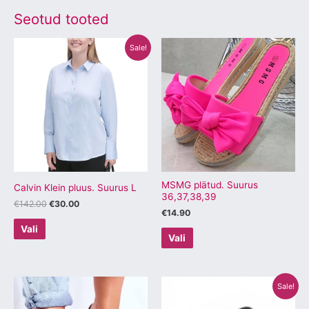
Seotud tooted
Algne
Praegune
Sellel
Sellel
Sale!
hind
hind
tootel
tootel
oli:
on:
€142.00.
€30.00.
on
on
mitu
mitu
varianti.
varianti.
Valikuid
Valikuid
saab
saab
teha
teha
tootelehel.
tootelehel.
MSMG plätud. Suurus
Calvin Klein pluus. Suurus L
36,37,38,39
€
142.00
€
30.00
€
14.90
Vali
Vali
Algne
Praegune
Sellel
Sellel
Sale!
hind
hind
tootel
tootel
oli:
on: