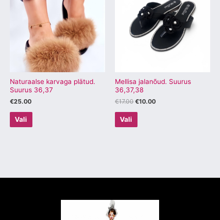
€17.00.
€10.00.
on
on
mitu
mitu
varianti.
varianti.
Valikuid
Valikuid
saab
saab
teha
teha
tootelehel.
tootelehel.
Naturaalse karvaga plätud.
Mellisa jalanõud. Suurus
Suurus 36,37
36,37,38
€
25.00
€
17.00
€
10.00
Vali
Vali