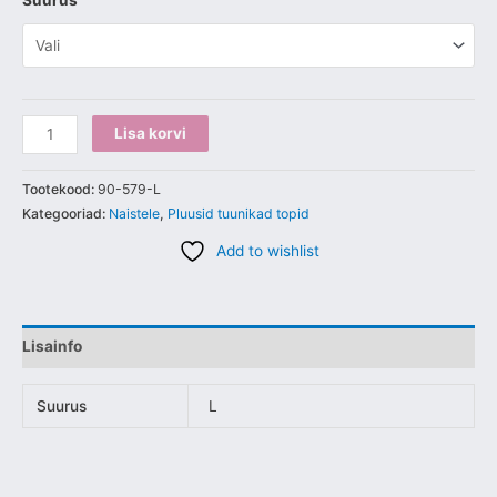
Suurus
Lisa korvi
Tootekood:
90-579-L
Kategooriad:
Naistele
,
Pluusid tuunikad topid
Add to wishlist
Lisainfo
Suurus
L