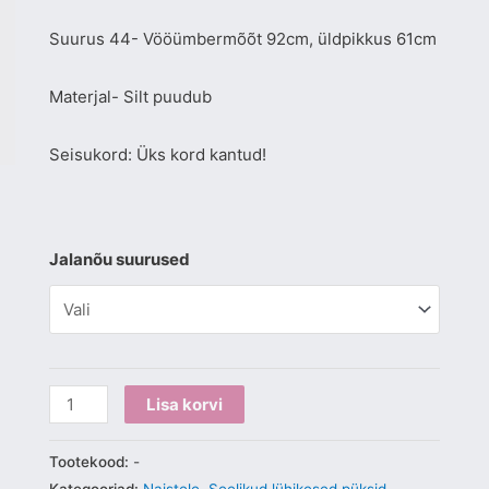
Suurus 44- Vööümbermõõt 92cm, üldpikkus 61cm
Materjal- Silt puudub
Seisukord: Üks kord kantud!
Jalanõu suurused
Lisa korvi
Tootekood:
-