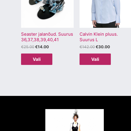
mitu
mitu
varianti.
varianti.
Valikuid
Valikuid
saab
saab
Seaster jalanõud. Suurus
Calvin Klein pluus.
teha
teha
36,37,38,39,40,41
Suurus L
tootelehel.
tootelehel
€
25.00
€
14.00
€
142.00
€
30.00
Vali
Vali