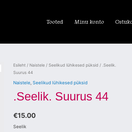
Tooted
Minu konto
Ostuk
.Seelik.
Esileht
/
Naistele
/
Seelikud lühikesed püksid
/ .Seelik.
Suurus 44
Suurus
44
Naistele
,
Seelikud lühikesed püksid
kogus
.Seelik. Suurus 44
€
15.00
Seelik