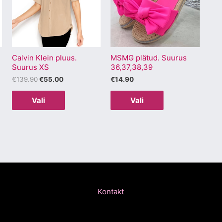
mitu
mitu
varianti.
varianti.
Valikuid
Valikuid
saab
saab
Calvin Klein pluus.
MSMG plätud. Suurus
teha
teha
Suurus XS
36,37,38,39
.
tootelehel.
tootelehel.
€
139.90
€
55.00
€
14.90
Vali
Vali
Kontakt