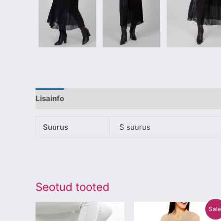
Lisainfo
Suurus
S suurus
Seotud tooted
Algne
Praegune
Sellel
Sellel
Sale
hind
hind