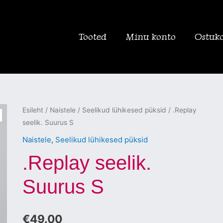
Tooted
Minu konto
Ostuk
.Replay
Esileht
/
Naistele
/
Seelikud lühikesed püksid
/ .Replay
seelik. Suurus S
seelik.
Suurus
Naistele
,
Seelikud lühikesed püksid
S
.Replay seelik.
kogus
Suurus S
€
49.00