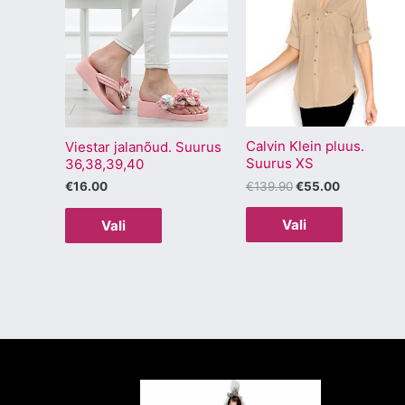
tootel
tootel
oli:
on:
€139.90.
€55.00.
on
on
mitu
mitu
varianti.
varianti.
Valikuid
Valikuid
saab
saab
Calvin Klein pluus.
teha
teha
Viestar jalanõud. Suurus
Suurus XS
36,38,39,40
tootelehel.
tootelehel
€
139.90
€
55.00
€
16.00
Vali
Vali