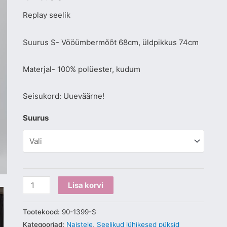
Replay seelik
Suurus S- Vööümbermõõt 68cm, üldpikkus 74cm
Materjal- 100% polüester, kudum
Seisukord: Uueväärne!
Suurus
Lisa korvi
Tootekood:
90-1399-S
Kategooriad:
Naistele
,
Seelikud lühikesed püksid