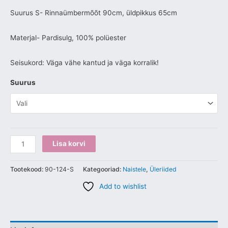
Suurus S- Rinnaümbermõõt 90cm, üldpikkus 65cm
Materjal- Pardisulg, 100% polüester
Seisukord: Väga vähe kantud ja väga korralik!
Suurus
Lisa korvi
Tootekood:
90-124-S
Kategooriad:
Naistele
,
Üleriided
Add to wishlist