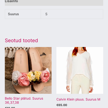
Lisainfo
Suurus
S
Seotud tooted
Sellel
Sellel
tootel
tootel
on
on
mitu
mitu
varianti.
varianti.
Valikuid
Valikuid
saab
saab
teha
teha
tootelehel.
tootelehel.
Bello Star plätud. Suurus
Calvin Klein pluus. Suurus M
36,37,38
€
65.00