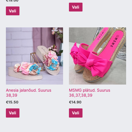
€
19.00
Vali
Vali
Sellel
Sellel
tootel
tootel
on
on
mitu
mitu
varianti.
varianti.
Valikuid
Valikuid
saab
saab
teha
teha
tootelehel.
tootelehel.
Anesia jalanõud. Suurus
MSMG plätud. Suurus
38,39
36,37,38,39
€
15.50
€
14.90
Vali
Vali