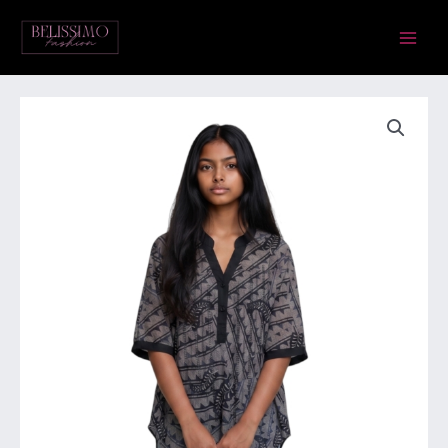
Skip
Main
to
Menu
content
Ola
pluus.
Suurus
XL
kogus