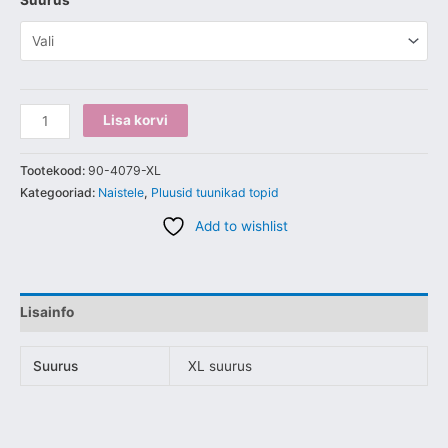
Suurus
Lisa korvi
Tootekood:
90-4079-XL
Kategooriad:
Naistele
,
Pluusid tuunikad topid
Add to wishlist
Lisainfo
Suurus
XL suurus