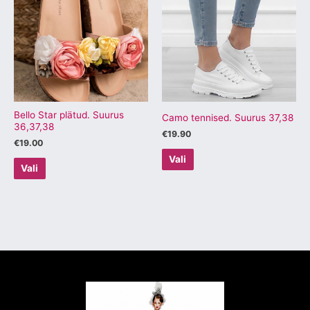
on
on
mitu
mitu
varianti.
varianti.
Valikuid
Valikuid
saab
saab
teha
teha
tootelehel.
tootelehel.
Bello Star plätud. Suurus
Camo tennised. Suurus 37,38
36,37,38
€
19.90
€
19.00
Vali
Vali