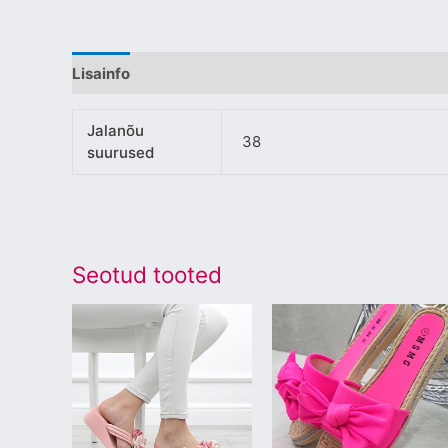
Lisainfo
Jalanõu
38
suurused
Seotud tooted
Sellel
Sellel
tootel
tootel
on
on
mitu
mitu
varianti.
varianti.