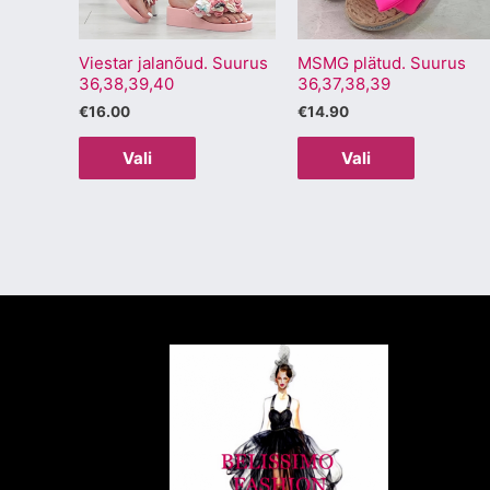
Valikuid
Valikuid
saab
saab
MSMG plätud. Suurus
teha
teha
Viestar jalanõud. Suurus
36,37,38,39
36,38,39,40
tootelehel.
tootelehel
€
14.90
€
16.00
Vali
Vali