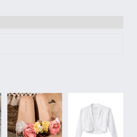
Sellel
Sellel
tootel
tootel
on
on
mitu
mitu
varianti.
varianti.