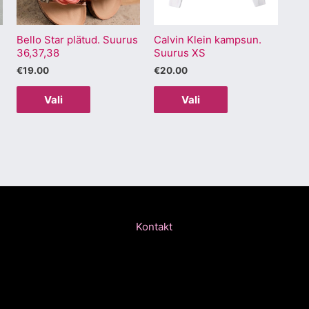
Valikuid
Valikuid
saab
saab
Bello Star plätud. Suurus
Calvin Klein kampsun.
teha
teha
36,37,38
Suurus XS
.
tootelehel.
tootelehel.
€
19.00
€
20.00
Vali
Vali
Kontakt