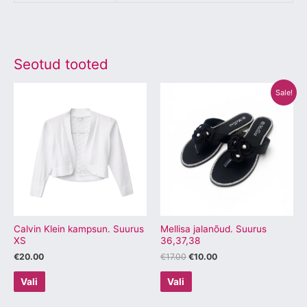
Seotud tooted
Algne
Praegune
Sellel
Sellel
Sale!
hind
hind
tootel
tootel
oli:
on:
€17.00.
€10.00.
on
on
mitu
mitu
varianti.
varianti.
Valikuid
Valikuid
saab
saab
teha
teha
tootelehel.
tootelehel.
Calvin Klein kampsun. Suurus
Mellisa jalanõud. Suurus
XS
36,37,38
€
20.00
€
17.00
€
10.00
Vali
Vali