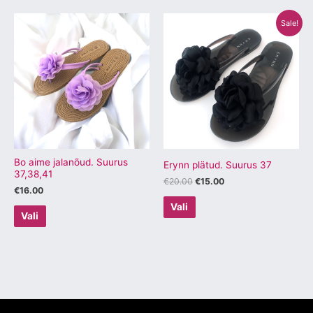
Algne
Praegune
Sellel
Sellel
Sale!
hind
hind
tootel
tootel
oli:
on:
€20.00.
€15.00.
on
on
mitu
mitu
varianti.
varianti.
Valikuid
Valikuid
saab
saab
teha
teha
tootelehel.
tootelehel.
Bo aime jalanõud. Suurus
Erynn plätud. Suurus 37
37,38,41
€
20.00
€
15.00
€
16.00
Vali
Vali