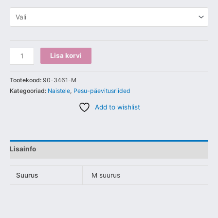
Lisa korvi
Tootekood:
90-3461-M
Kategooriad:
Naistele
,
Pesu-päevitusriided
Add to wishlist
Lisainfo
Suurus
M suurus