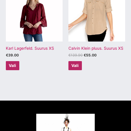
€139.90.
€55.00.
on
on
mitu
mitu
varianti.
varianti.
Valikuid
Valikuid
saab
saab
teha
teha
tootelehel.
tootelehel.
Karl Lagerfeld. Suurus XS
Calvin Klein pluus. Suurus XS
€
39.00
€
139.90
€
55.00
Vali
Vali