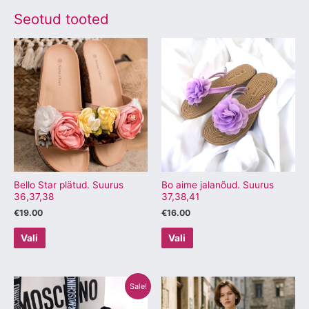
Seotud tooted
Sellel
Sellel
tootel
tootel
on
on
mitu
mitu
varianti.
varianti.
Valikuid
Valikuid
saab
saab
teha
teha
tootelehel.
tootelehel.
Bello Star plätud. Suurus
Bo aime jalanõud. Suurus
36,37,38
37,38,41
€
19.00
€
16.00
Vali
Vali
Algne
Praegune
Sellel
Sellel
Sale!
hind
hind
tootel
tootel
oli:
on: