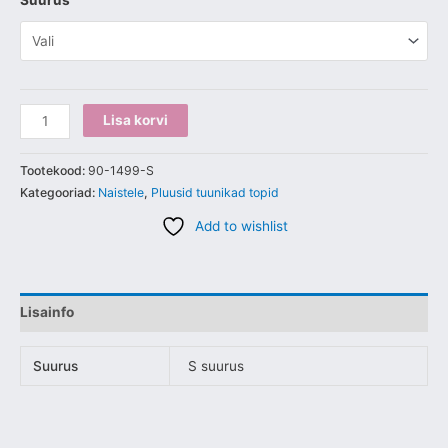
Suurus
Lisa korvi
Tootekood:
90-1499-S
Kategooriad:
Naistele
,
Pluusid tuunikad topid
Add to wishlist
Lisainfo
Suurus
S suurus