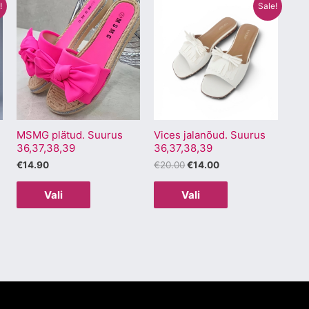
Algne
Praegune
Sellel
Sellel
!
Sale!
hind
hind
tootel
tootel
oli:
on:
€20.00.
€14.00.
on
on
mitu
mitu
varianti.
varianti.
Valikuid
Valikuid
saab
saab
MSMG plätud. Suurus
Vices jalanõud. Suurus
teha
teha
36,37,38,39
36,37,38,39
.
tootelehel.
tootelehel.
€
14.90
€
20.00
€
14.00
Vali
Vali