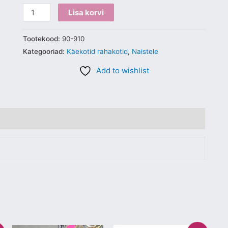
Lisa korvi
Tootekood:
90-910
Kategooriad:
Käekotid rahakotid
,
Naistele
Add to wishlist