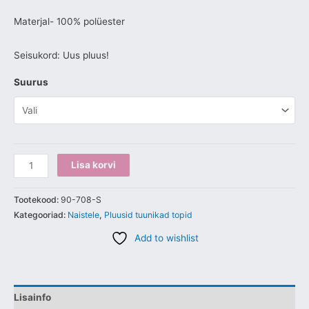
Materjal- 100% polüester
Seisukord: Uus pluus!
Suurus
Lisa korvi
Tootekood:
90-708-S
Kategooriad:
Naistele
,
Pluusid tuunikad topid
Add to wishlist
Lisainfo