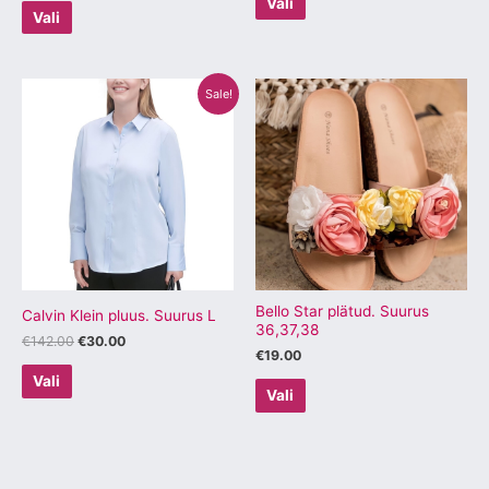
Vali
Vali
Algne
Praegune
Sellel
Sellel
Sale!
hind
hind
tootel
tootel
oli:
on:
€142.00.
€30.00.
on
on
mitu
mitu
varianti.
varianti.
Valikuid
Valikuid
saab
saab
teha
teha
tootelehel.
tootelehel.
Bello Star plätud. Suurus
Calvin Klein pluus. Suurus L
36,37,38
€
142.00
€
30.00
€
19.00
Vali
Vali