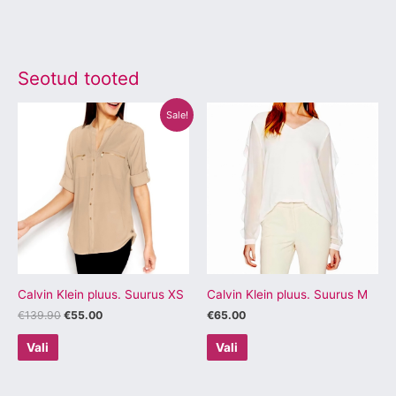
Seotud tooted
Algne
Praegune
Sellel
Sellel
Sale!
hind
hind
tootel
tootel
oli:
on:
€139.90.
€55.00.
on
on
mitu
mitu
varianti.
varianti.
Valikuid
Valikuid
saab
saab
teha
teha
tootelehel.
tootelehel.
Calvin Klein pluus. Suurus XS
Calvin Klein pluus. Suurus M
€
139.90
€
55.00
€
65.00
Vali
Vali