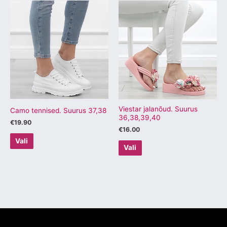
Sellel
Sellel
tootel
tootel
on
on
mitu
mitu
varianti.
varianti.
Valikuid
Valikuid
saab
saab
teha
teha
tootelehel.
tootelehel.
Viestar jalanõud. Suurus
Camo tennised. Suurus 37,38
36,38,39,40
€
19.90
€
16.00
Vali
Vali