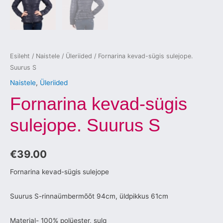
Esileht
/
Naistele
/
Üleriided
/ Fornarina kevad-sügis sulejope.
Suurus S
Naistele
,
Üleriided
Fornarina kevad-sügis
sulejope. Suurus S
€
39.00
Fornarina kevad-sügis sulejope
Suurus S-rinnaümbermõõt 94cm, üldpikkus 61cm
Materjal- 100% polüester, sulg