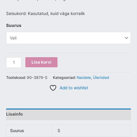
Seisukord: Kasutatud, kuid väga korralik
Suurus
Lisa korvi
Tootekood:
90-3879-S
Kategooriad:
Naistele
,
Üleriided
Add to wishlist
Lisainfo
Suurus
S