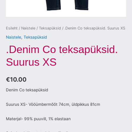
Esileht
/
Naistele
/
Teksapüksid
/ .Denim Co teksapüksid. Suurus XS
Naistele
,
Teksapüksid
.Denim Co teksapüksid.
Suurus XS
€
10.00
Denim Co teksapüksid
Suurus XS- Vööümbermõõt 74cm, üldpikkus 81cm
Materjal- 99% puuvill, 1% elastaan