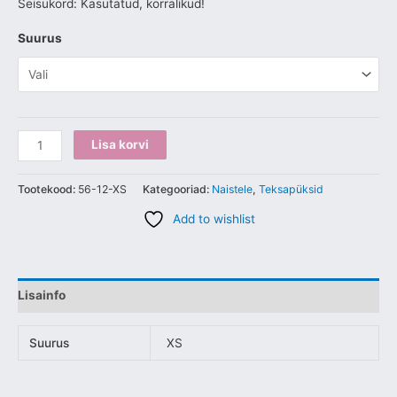
Seisukord: Kasutatud, korralikud!
Suurus
Lisa korvi
Tootekood:
56-12-XS
Kategooriad:
Naistele
,
Teksapüksid
Add to wishlist
Lisainfo
Suurus
XS