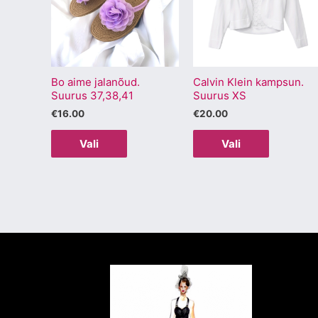
mitu
mitu
varianti.
varianti.
Valikuid
Valikuid
saab
saab
Bo aime jalanõud.
Calvin Klein kampsun.
teha
teha
Suurus 37,38,41
Suurus XS
tootelehel.
tootelehel
€
16.00
€
20.00
Vali
Vali