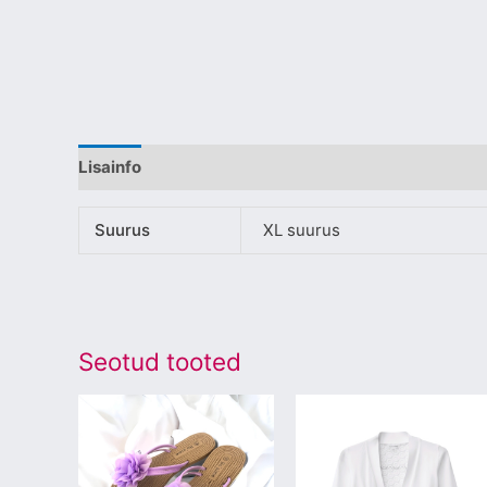
Lisainfo
Suurus
XL suurus
Seotud tooted
Sellel
Sellel
tootel
tootel
on
on