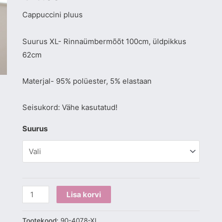
Cappuccini pluus
Suurus XL- Rinnaümbermõõt 100cm, üldpikkus
62cm
Materjal- 95% polüester, 5% elastaan
Seisukord: Vähe kasutatud!
Suurus
Lisa korvi
Tootekood:
90-4078-XL