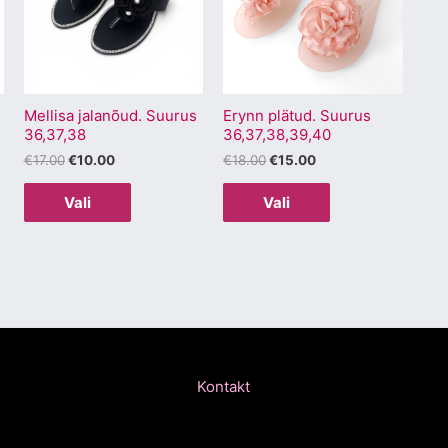
mitu
mitu
varianti.
varianti.
Valikuid
Valikuid
saab
saab
Mellisa jalanõud. Suurus
Erynn plätud. Suurus
teha
teha
36,37,38
36,37,38,39,40
.
tootelehel.
tootelehel.
€
17.00
€
10.00
€
18.00
€
15.00
Vali
Vali
Kontakt