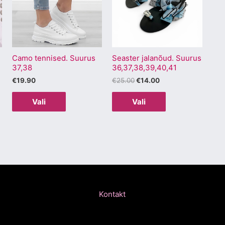
mitu
mitu
varianti.
varianti.
Valikuid
Valikuid
saab
saab
Camo tennised. Suurus
Seaster jalanõud. Suurus
teha
teha
37,38
36,37,38,39,40,41
.
tootelehel.
tootelehel.
€
19.90
€
25.00
€
14.00
Vali
Vali
Kontakt