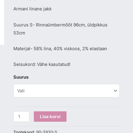
Armani linane jakk
Suurus S- Rinnaümbermõõt 96cm, üldpikkus
53cm
Materjal- 58% lina, 40% viskoos, 2% elastaan
Seisukord: Vähe kasutatud!
Suurus
Lisa korvi
Tootekood:
90-3930-S