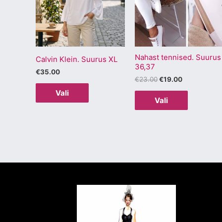
mitu
mitu
varianti.
varianti.
Valikuid
Valikuid
saab
saab
Nahast tennised. Suurus
teha
teha
Calvin Klein. Suurus XL
36,37
tootelehel.
tootelehel
€
35.00
€
23.00
€
19.00
Vali
Vali