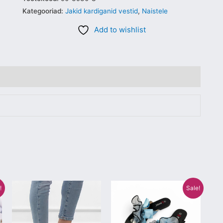
Kategooriad:
Jakid kardiganid vestid
,
Naistele
Add to wishlist
Algne
Praegune
Sellel
Sellel
!
Sale!
hind
hind
tootel
tootel
oli:
on:
€25.00.
€14.00.
on
on