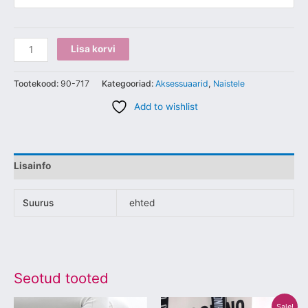
Lisa korvi
Tootekood:
90-717
Kategooriad:
Aksessuaarid
,
Naistele
Add to wishlist
Lisainfo
Suurus
ehted
Seotud tooted
Algne
Praegune
Sellel
Sellel
Sale!