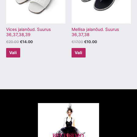
Valikuid
Valikuid
saab
saab
teha
teha
tootelehel.
tootelehel.
Vices jalanõud. Suurus
Mellisa jalanõud. Suurus
36,37,38,39
36,37,38
€
20.00
€
14.00
€
17.00
€
10.00
Vali
Vali